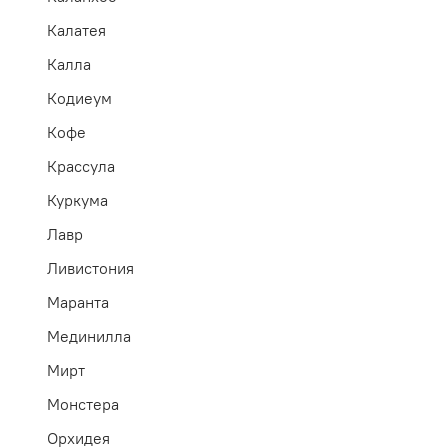
Калатея
Калла
Кодиеум
Кофе
Крассула
Куркума
Лавр
Ливистония
Маранта
Мединилла
Мирт
Монстера
Орхидея