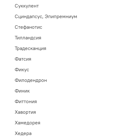
Суккулент
Сциндапсус, Эпипремниум
Стефанотис
Тилландсия
Традесканция
Фатсия
Фикус
Филодендрон
Финик
Фиттония
Хавортия
Хамедорея
Хедера