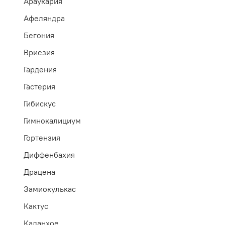
Араукария
Афеляндра
Бегония
Вриезия
Гардения
Гастерия
Гибискус
Гимнокалициум
Гортензия
Диффенбахия
Драцена
Замиокулькас
Кактус
Каланхое