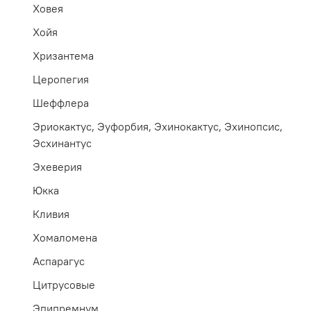
Ховея
Хойя
Хризантема
Церопегия
Шеффлера
Эриокактус, Эуфорбия, Эхинокактус, Эхинопсис,
Эсхинантус
Эхеверия
Юкка
Кливия
Хомаломена
Аспарагус
Цитрусовые
Эпипремнум