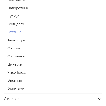
Папоротник
Рускус
Солидаго
Статица
Танасетум
Фатсия
Фисташка
Цинерия
Чико Грасс
Эвкалипт
Эрингиум
Упаковка