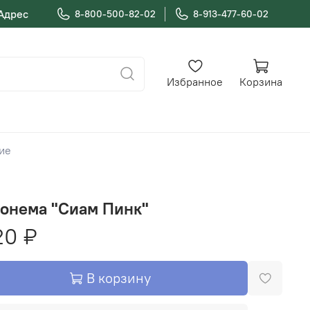
Адрес
8-800-500-82-02
8-913-477-60-02
Избранное
Корзина
щие
аонема "Сиам Пинк"
20 ₽
В корзину