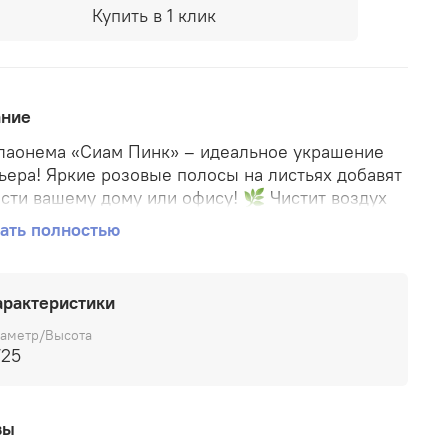
Купить в 1 клик
ание
аонема «Сиам Пинк» – идеальное украшение
ьера! Яркие розовые полосы на листьях добавят
сти вашему дому или офису! 🌿 Чистит воздух
ксинов; 📈 Не требует сложного ухода; 🏡
ать полностью
ст уютную атмосферу в любой комнате; 👍
дит даже новичкам-цветоводам! Подарите себе
чку тропиков уже сегодня!
арактеристики
аметр/Высота
/25
вы