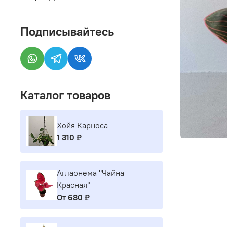
Подписывайтесь
Каталог товаров
Хойя Карноса
1 310 ₽
Аглаонема "Чайна
Красная"
От
680 ₽