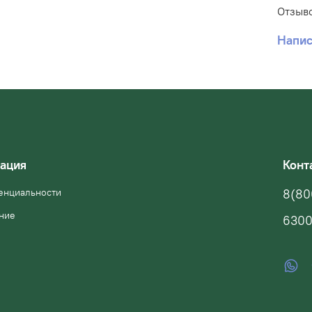
Отзыво
Напис
ация
Конт
енциальности
8(80
ние
6300