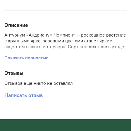
Описание
Антуриум «Андрианум Чемпион» — роскошное растение
с крупными ярко-розовыми цветами станет ярким
акцентом вашего интерьера! Сорт неприхотлив в уходе:
требователен лишь к регулярному поливу и
Показать полностью
рассеянному освещению. Благодаря плотной текстуре
листьев и устойчивым цветоносам идеально подходит
как для дома, так и офисов. Купить антуриум у нас –
Отзывы
значит приобрести символ любви, страсти и жизненной
энергии по доступной цене!
Отзывов еще никто не оставлял
Написать отзыв