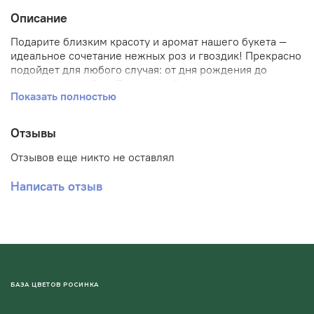
Описание
Подарите близким красоту и аромат нашего букета —
идеальное сочетание нежных роз и гвоздик! Прекрасно
подойдет для любого случая: от дня рождения до
признания в любви. Длительный срок свежести цветов
Показать полностью
гарантирует радость получателя надолго. Удобная
доставка по городу сделает ваш жест еще более
запоминающимся и значимым.
Отзывы
Отзывов еще никто не оставлял
Написать отзыв
БАЗА ЦВЕТОВ РОСИНКА