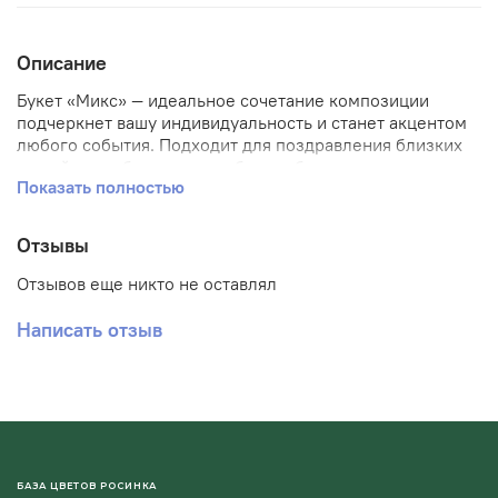
Описание
Букет «Микс» — идеальное сочетание композиции
подчеркнет вашу индивидуальность и станет акцентом
любого события. Подходит для поздравления близких
людей по любому поводу: букет объединяет красоту
Показать полностью
природы и гармонию, создавая атмосферу тепла и уюта.
Отзывы
Отзывов еще никто не оставлял
Написать отзыв
БАЗА ЦВЕТОВ РОСИНКА