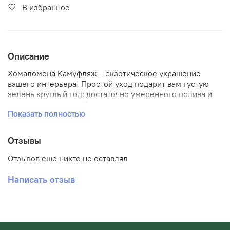
В избранное
Описание
Хомаломена Камуфляж – экзотическое украшение
вашего интерьера! Простой уход подарит вам густую
зелень круглый год: достаточно умеренного полива и
рассеянного света. Изящные пестрые листья создадут
Показать полностью
атмосферу уюта и свежести, наполнив дом природной
красотой. Внесите частичку тропиков в свою жизнь без
лишних хлопот!
Отзывы
Диаметр горшка 11 см высота 30 см
Отзывов еще никто не оставлял
Написать отзыв