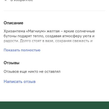
Описание
Хризантема «Магниум» желтая – яркие солнечные
бутоны подарят тепло, создавая атмосферу уюта и
радости. Долго стоят в вазе, сохраняя свежесть и
насыщенность цвета. Идеальный подарок близким
Показать полностью
людям или украшение собственного дома. Добавьте
немного солнца в свою жизнь уже сегодня!
Отзывы
Отзывов еще никто не оставлял
Написать отзыв