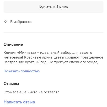
Купить в 1 клик
В избранное
Описание
Кливия «Миниата» – идеальный выбор для вашего
интерьера! Красивые яркие цветы создают праздничное
настроение круглый год. Не требует сложного ухода,
идеально подходит даже для начинающих цветоводов.
Показать полностью
Улучшает микроклимат помещения, очищает воздух от
вредных веществ. Стильный подарок коллегам, друзьям
и близким! Приобретайте кливию «Мината» у нас –
Отзывы
подарите красоту своему дому уже сегодня!
Отзывов еще никто не оставлял
Написать отзыв