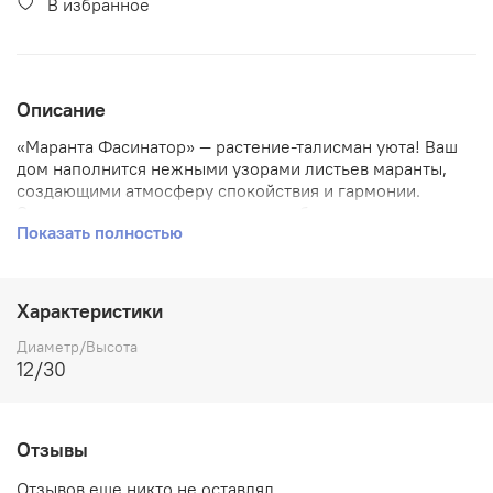
В избранное
Описание
«Маранта Фасинатор» — растение-талисман уюта! Ваш
дом наполнится нежными узорами листьев маранты,
создающими атмосферу спокойствия и гармонии.
Элегантное украшение интерьера без лишних хлопот –
Показать полностью
уход простой, а эффект поразительный! Добавьте
частичку тропиков к себе домой вместе с
«Фасинатором»: создайте островок красоты и релакса
прямо на подоконнике вашего дома!
Характеристики
Диаметр/Высота
12/30
Отзывы
Отзывов еще никто не оставлял