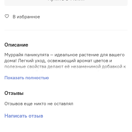
В избранное
Описание
Муррайя паникулята — идеальное растение для вашего
дома! Легкий уход, освежающий аромат цветов и
полезные свойства делают её незаменимой добавкой к
вашему уюту! Добавьте зелени интерьеру без хлопот:
Показать полностью
Муррайю легко выращивать при минимальном уходе –
она благодарно отзывается на регулярные поливы и
светлые места. Ароматные цветы наполняют дом
Отзывы
свежестью и позитивом, а плоды можно использовать
как натуральную приправу к блюдам. Создайте
Отзывов еще никто не оставлял
гармонию природы у себя дома вместе с муррайей!
Написать отзыв