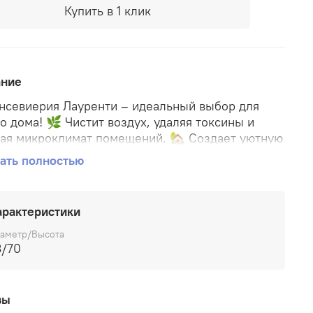
Купить в 1 клик
ание
севиерия Лауренти – идеальный выбор для
о дома! 🌿 Чистит воздух, удаляя токсины и
ая микроклимат помещений. 🏡 Создает уютную
феру и наполняет интерьер природной красотой
ать полностью
ишних хлопот. ⚖️ Не требует постоянного ухода
кий полив и минимальное освещение обеспечат
шное цветение круглый год! 👍 Подарите себе и
арактеристики
 близким больше здоровья и комфорта с этим
хотливым растением!
аметр/Высота
3/70
вы