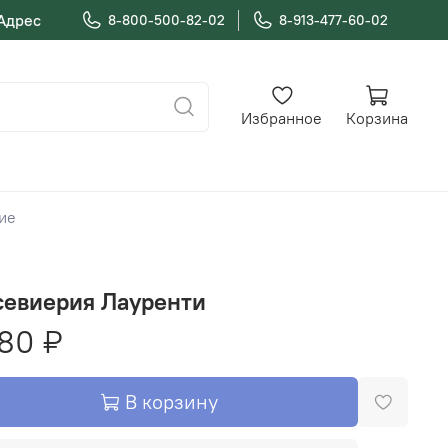
Адрес
8-800-500-82-02
8-913-477-60-02
Избранное
Корзина
щие
севиерия Лауренти
80 ₽
В корзину