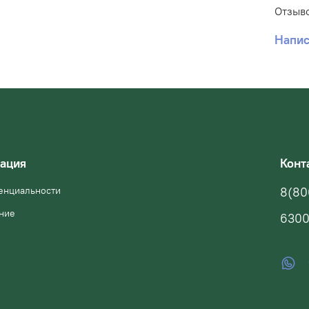
Отзыво
Напис
ация
Конт
енциальности
8(80
ние
6300